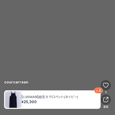
courcarrean
+
2
1
【LUISMARI】細見え サロペット(ネイビー)
¥
25,300
공유